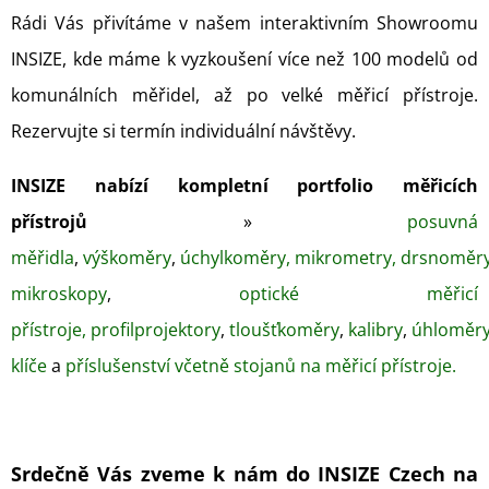
Rádi Vás přivítáme v našem interaktivním Showroomu
INSIZE, kde máme k vyzkoušení více než 100 modelů od
komunálních měřidel,
až po velké měřicí přístroje.
Rezervujte si termín individuální návštěvy.
INSIZE nabízí kompletní portfolio měřicích
přístrojů
»
posuvná
měřidla
,
výškoměry
,
úchylkoměry,
mikrometry,
drsnoměr
mikroskopy
,
optické měřicí
přístroje,
profilprojektory
,
tloušťkoměry
,
kalibry
,
úhloměr
klíče
a
příslušenství včetně stojanů na měřicí přístroje.
Srdečně Vás zveme k nám do INSIZE Czech na