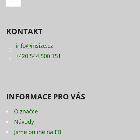
Á
P
Facebook
A
KONTAKT
T
Í
info
@
insize.cz
+420 544 500 151
INFORMACE PRO VÁS
O značce
Návody
Jsme online na FB