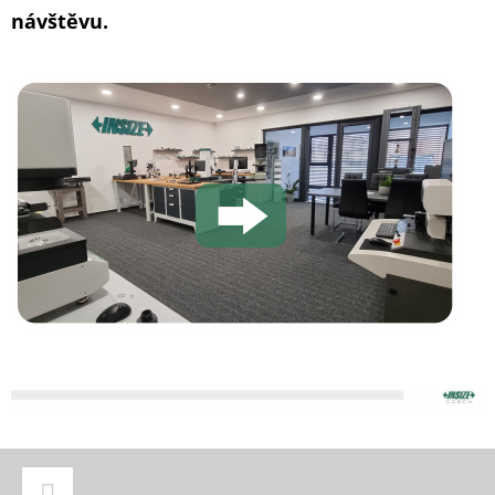
návštěvu.
Z