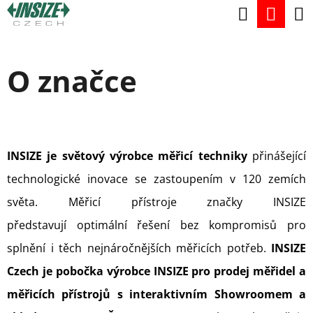
K
Hledat
Nák
Přejít
O
na
Zpět
Zpět
koší
Š
obsah
O značce
Í
C
K
O
P
O
INSIZE je světový výrobce měřicí techniky
přinášející
T
technologické inovace se zastoupením v 120 zemích
Ř
světa. Měřicí přístroje značky INSIZE
E
představují optimální řešení bez kompromisů pro
B
splnění i těch nejnáročnějších měřicích potřeb.
INSIZE
U
Czech je pobočka výrobce INSIZE
pro prodej měřidel a
J
měřicích přístrojů s interaktivním Showroomem a