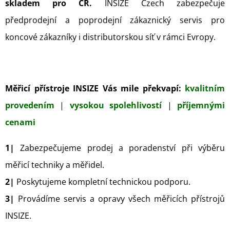
E
skladem pro ČR.
INSIZE Czech zabezpečuje
T
předprodejní a poprodejní zákaznický servis pro
E
koncové zákazníky i distributorskou síť v rámci Evropy.
N
A
J
Měřicí přístroje INSIZE Vás mile překvapí:
kvalitním
Í
provedením
|
vysokou spolehlivostí
|
příjemnými
T
cenami
?
1|
Zabezpečujeme prodej a poradenství při výběru
měřicí techniky a měřidel.
2|
Poskytujeme kompletní technickou podporu.
3|
Provádíme servis a opravy všech měřicích přístrojů
HLEDAT
INSIZE.