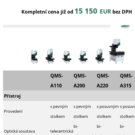
15 150
EUR
Kompletní cena již od
bez DPH
QMS-
QMS-
QMS-
QMS-
A110
A200
A220
A315
Přístroj
s pevným
s pevným
s posuvným
s posu
Provedení
stolkem
stolkem
stolkem
stolkem
bi-
bi-
bi-
Optická soustava
telecentrická