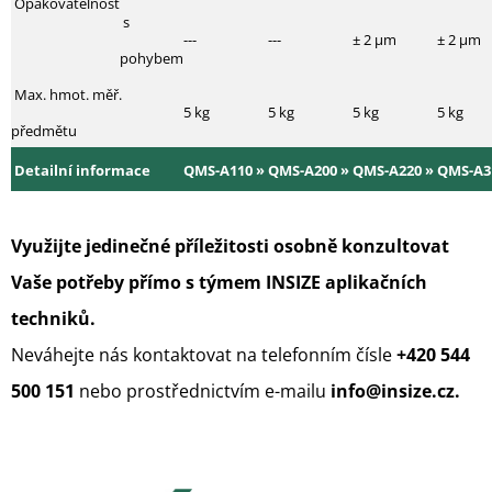
Opakovatelnost
s
---
---
± 2 µm
± 2 µm
pohybem
Max. hmot. měř.
5 kg
5 kg
5 kg
5 kg
předmětu
Detailní informace
QMS-A110 »
QMS-A200 »
QMS-A220 »
QMS-A3
Využijte jedinečné příležitosti osobně konzultovat
Vaše potřeby přímo s týmem INSIZE aplikačních
techniků.
Neváhejte nás kontaktovat na telefonním čísle
+420 544
500 151
nebo prostřednictvím e-mailu
info@insize.cz.