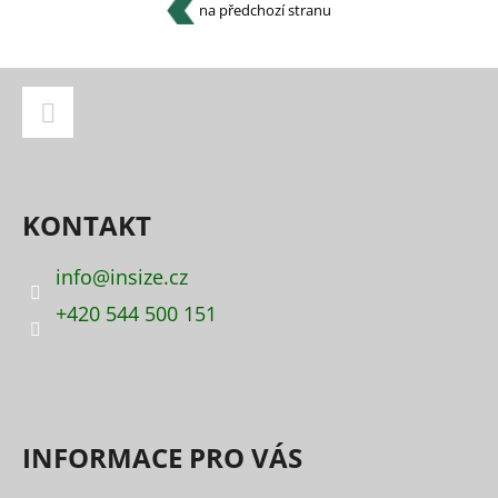
na předchozí stranu
Z
Á
P
Facebook
A
KONTAKT
T
Í
info
@
insize.cz
+420 544 500 151
INFORMACE PRO VÁS