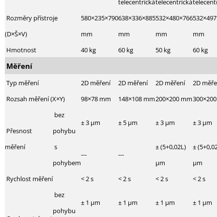
telecentrická
telecentrická
telecent
Rozměry přístroje
580×235×790
638×336×885
532×480×766
532×497
(D×Š×V)
mm
mm
mm
mm
Hmotnost
40 kg
60 kg
50 kg
60 kg
Měření
Typ měření
2D měření
2D měření
2D měření
2D měře
Rozsah měření (X×Y)
98×78 mm
148×108 mm
200×200 mm
300×20
bez
± 3 µm
± 5 µm
± 3 µm
± 3 µm
Přesnost
pohybu
měření
s
± (5+0,02L)
± (5+0,0
---
---
pohybem
µm
µm
Rychlost měření
< 2 s
< 2 s
< 2 s
< 2 s
bez
± 1 µm
± 1 µm
± 1 µm
± 1 µm
pohybu