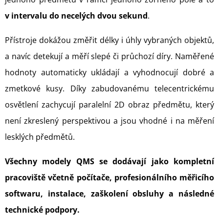
E
v intervalu do necelých dvou sekund
T
.
E
Přístroje dokážou změřit délky i úhly vybraných objektů,
N
a navíc detekují a měří slepé či průchozí díry. Naměřené
A
hodnoty automaticky ukládají a vyhodnocují dobré a
J
zmetkové kusy. Díky zabudovanému telecentrickému
Í
osvětlení zachycují paralelní 2D obraz předmětu, který
T
není zkreslený perspektivou a jsou vhodné i na měření
?
lesklých předmětů.
Všechny modely QMS se dodávají jako kompletní
pracoviště včetně počítače, profesionálního měřicího
HLEDAT
softwaru, instalace, zaškolení obsluhy a následné
technické podpory.