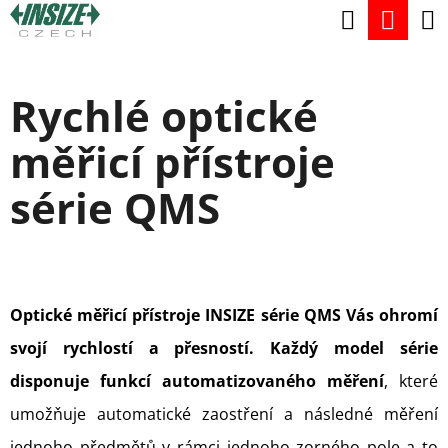
K
Hledat
Nák
Přejít
O
na
Zpět
Zpět
koší
Š
obsah
Rychlé optické
Í
C
K
měřicí přístroje
O
P
série QMS
O
T
Ř
Optické měřicí přístroje INSIZE série QMS Vás ohromí
E
svojí rychlostí a přesností.
B
Každý model série
disponuje funkcí automatizovaného měření
U
, které
umožňuje automatické zaostření a následné měření
J
jednoho předmětů v rámci jednoho zorného pole a to